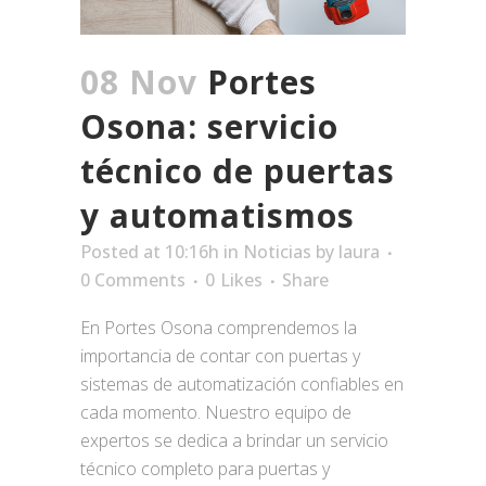
08 Nov
Portes
Osona: servicio
técnico de puertas
y automatismos
Posted at 10:16h
in
Noticias
by
laura
0 Comments
0
Likes
Share
En Portes Osona comprendemos la
importancia de contar con puertas y
sistemas de automatización confiables en
cada momento. Nuestro equipo de
expertos se dedica a brindar un servicio
técnico completo para puertas y