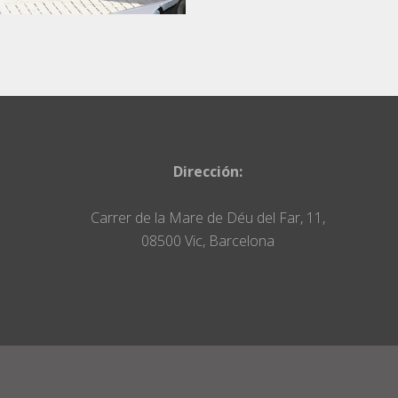
Dirección:
Carrer de la Mare de Déu del Far, 11,
08500 Vic, Barcelona