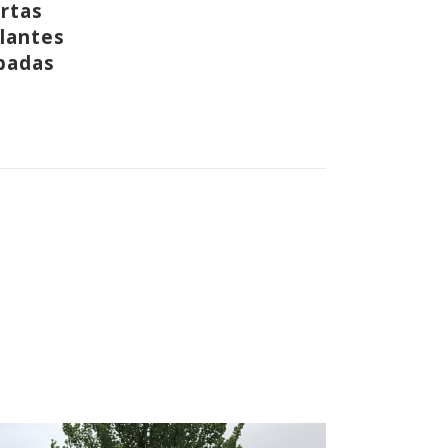
rtas
lantes
badas