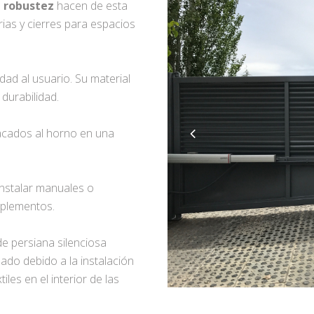
u
robustez
hacen de esta
ias y cierres para espacios
dad al usuario. Su material
durabilidad.
acados al horno en una
instalar manuales o
mplementos.
 de persiana silenciosa
ado debido a la instalación
les en el interior de las