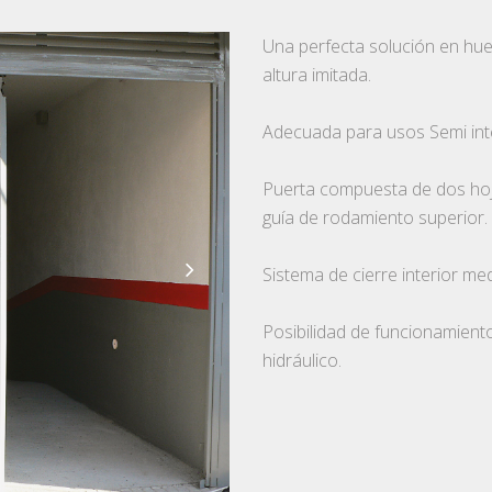
Una perfecta solución en hue
altura imitada.
Adecuada para usos Semi int
Puerta compuesta de dos hoj
guía de rodamiento superior.
Sistema de cierre interior med
Posibilidad de funcionamien
hidráulico.