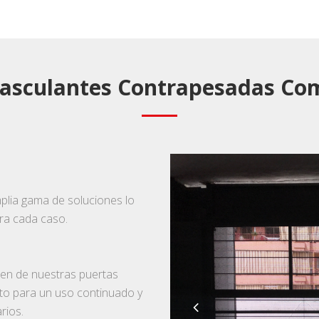
asculantes Contrapesadas Co
lia gama de soluciones lo
ra cada caso.
en de nuestras puertas
cto para un uso continuado y
rios.