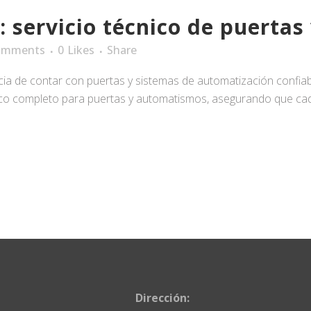
: servicio técnico de puerta
omments
0
Likes
Share
a de contar con puertas y sistemas de automatización confi
nico completo para puertas y automatismos, asegurando que cad
Dirección: