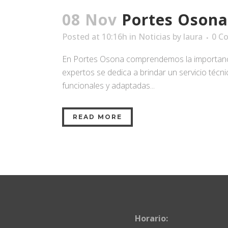
08 Nov
Portes Osona
Posted at 10:16h
in
Noticias
by
laura
0 C
En Portes Osona comprendemos la importanci
expertos se dedica a brindar un servicio téc
funcionales y adaptadas...
READ MORE
Horario: