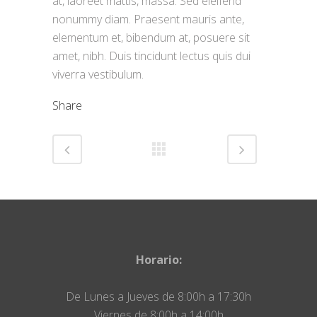
at, laoreet mattis, massa. Sed eleifend
nonummy diam. Praesent mauris ante,
elementum et, bibendum at, posuere sit
amet, nibh. Duis tincidunt lectus quis dui
viverra vestibulum.
Share
Horario:
De Lunes a Jueves de 8:00h a 17:30h
Viernes de 8:00h a 14:00h